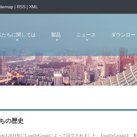
itemap
|
RSS
|
XML
私たちに関しては
製品
ニュース
ダウンロー
ちの歴史
ttechは2011年にLionflyGroupによって設立されました。Lionfl