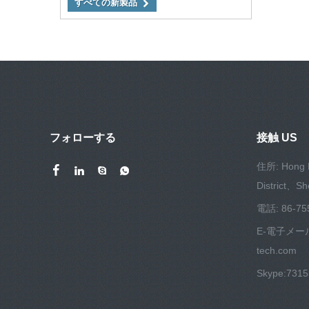
すべての新製品
フォローする
接触 US
住所: Hong 
District、S
電話: 86-75
E-電子メー
tech.com
Skype:
731