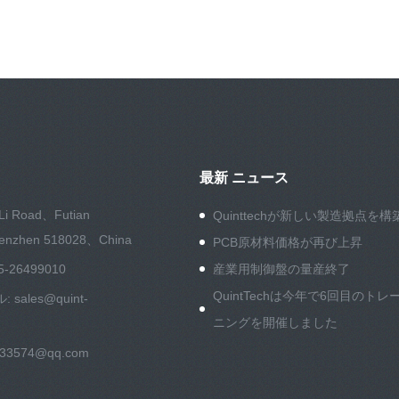
最新 ニュース
Li Road、Futian
Quinttechが新しい製造拠点を構
henzhen 518028、China
PCB原材料価格が再び上昇
5-26499010
産業用制御盤の量産終了
QuintTechは今年で6回目のトレ
ル:
sales@quint-
ニングを開催しました
533574@qq.com