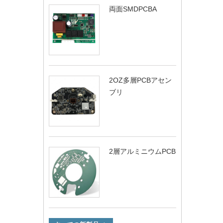
両面SMDPCBA
2OZ多層PCBアセン
ブリ
2層アルミニウムPCB